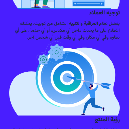
توجيه العملاء
أدوات التعاون الجماعي
إدارة الفريق المهني والمشروع
بفضل نظام
المراقبة
و
التنبيه
الشامل من كوبيت، يمكنك
الاطلاع على ما يحدث داخل أي مكدس، أو أي خدمة، على أي
خدمات أمن السحابة المؤسسية
نطاق، وفي أي مكان وفي أي وقت قبل أي شخص آخر.
مراقبة التهديدات، التحليل الفوري، اختبار الاختراق، ومركز العمليات الأمنية (SOC) وإدارة
معلومات وأمن الأحداث (SIEM) على منصة السحابة كويبت
رؤية المنتج