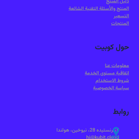
دليل المنتج
المنتج والأسئلة التقنية الشائعة
التسعير
المنتجات
حول كوبيت
معلومات عنا
اتفاقية مستوى الخدمة
شروط الاستخدام
سياسة الخصوصية
روابط
لانترنستيده 28، نيوخين، هولندا
hi@kubit.cloud