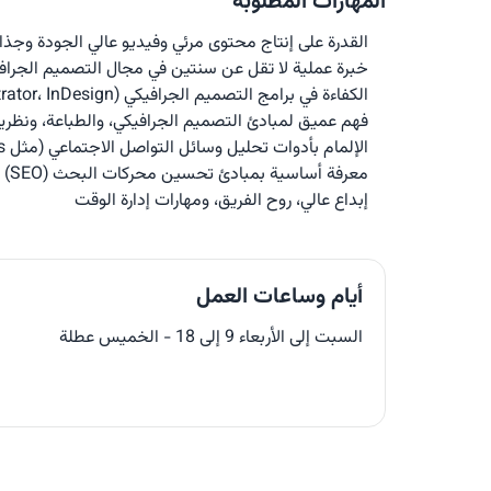
المهارات المطلوبة
القدرة على إنتاج محتوى مرئي وفيديو عالي الجودة وجذ
خبرة عملية لا تقل عن سنتين في مجال التصميم الجراف
الكفاءة في برامج التصميم الجرافيكي (Adobe Photoshop، Illustrator، InDesign) وبرامج تحرير الفيديو (Adobe Premiere Pro، After Effects)
فهم عميق لمبادئ التصميم الجرافيكي، والطباعة، ونظرية
الإلمام بأدوات تحليل وسائل التواصل الاجتماعي (مثل Google Analytics)
معرفة أساسية بمبادئ تحسين محركات البحث (SEO) وتحسين المحتوى لوسائل التواصل الاجتماعي
إبداع عالي، روح الفريق، ومهارات إدارة الوقت
أيام وساعات العمل
السبت إلى الأربعاء 9 إلى 18 - الخميس عطلة