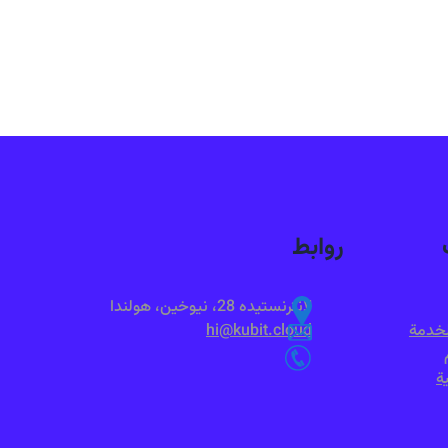
روابط
لانترنستيده 28، نيوخين، هولندا
لخدمة
hi@kubit.cloud
ة