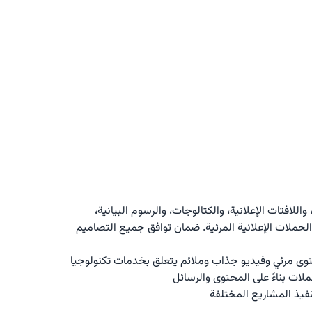
التصميم المرئي: إنشاء أعمال جرافيكية جذابة وإبداعية لمحتويات مرئية متنوعة، بما في ذلك منشورات وسائل التواصل الاجتماعي، واللافتات الإعلانية، والكتالوجات، والرسوم البيانية، 
والعروض التقديمية للشركة. تصميم وتطوير الهوية المرئية للعلامة التجارية عبر جميع قنوات الاتصال. التعاون في تصميم وتنفيذ الحملات الإعلانية المرئية. ضمان توافق جميع التصاميم 
إنتاج محتوى وسائل التواصل الاجتماعي: الإلمام بمبادئ وسائل التواصل الاجتماعي الأساسية وميزات وقدرات كل منصة. إنتاج محتوى مرئي وفيديو جذاب وملائم يتعلق بخدمات تكنولوجيا 
لات بناءً على المحتوى والرسائل
فيذ المشاريع المختلفة