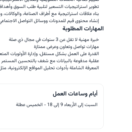
تطوير استراتيجيات التسعير لتلبية طلب السوق وأهداف
بناء علاقات استراتيجية مع أطراف الصناعة، والوكالات، وا
إنشاء محتوى قيم للمدونات ووسائل التواصل الاجتماعي
المهارات المطلوبة
خبرة مهنية لا تقل عن 3 سنوات في مجال ذي صلة
مهارات تواصل وتعاون وعرض ممتازة
القدرة على العمل بشكل مستقل، وإدارة الأولويات المتعددة
عقلية مدفوعة بالبيانات مع شغف بالتحسين المستمر
المعرفة الشاملة بأدوات تحليل المواقع الإلكترونية، مثل Google Analytics، Net Insight، Omniture، Web Trends، SEO، وإعادة التسويق تُعتبر م
أيام وساعات العمل
السبت إلى الأربعاء 9 إلى 18 - الخميس عطلة