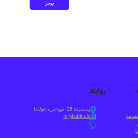
يرسل
روابط
لانترنستيده 28، نيوخين، هولندا
لخدمة
hi@kubit.cloud
ة