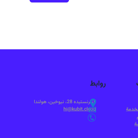
روابط
لانترنستيده 28، نيوخين، هولندا
لخدمة
hi@kubit.cloud
ة