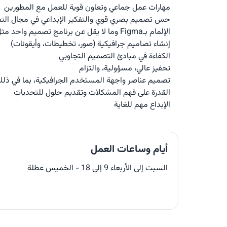
مهارات عمل جماعي وتعاون قوية للعمل مع المطورين
حس تصميم بصري قوي والتفكير الإبداعي في مجال الت
الإلمام بـFigma وما لا يقل عن برنامج تصميم واحد مثل After Effects، Adobe XD، Photoshop، Illustrator، إلخ.
إنشاء تصاميم جرافيكية (صور، تخطيطات، وأيقونات)
الكفاءة في مبادئ التصميم التجاوبي
تحفيز عالي، مسؤولية، والتزام
تصميم عناصر واجهة المستخدم الجرافيكية، بما في ذلك 
القدرة على فهم المشكلات وتقديم حلول للتحديات
الإبداع مهم للغاية
أيام وساعات العمل
السبت إلى الأربعاء 9 إلى 18 - الخميس عطلة