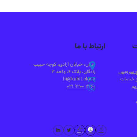
ت
ارتباط با ما
تهران، خیابان آزادی، کوچه حبیب
طح سرویس
زادگان، پلاک ۶، واحد ۳
ز خدمات
hi@kubit.cloud
یم
021 9200 2260