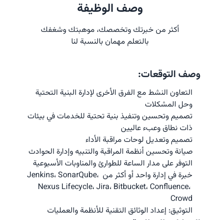
وصف الوظيفة
أكثر من خبرتك وتخصصك، موهبتك وشغفك
بالتعلم مهمان بالنسبة لنا
وصف التوقعات:
التعاون النشط مع الفرق الأخرى لإدارة البنية التحتية 
وحل المشكلات
تصميم وتحسين وتنفيذ بنية تحتية للخدمات في بيئات 
ذات نطاق وعبء عاليين
تصميم وتعديل لوحات مراقبة الأداء
صيانة وتحسين أنظمة المراقبة والتنبيه وإدارة الحوادث
التوفر على مدار الساعة للطوارئ والمناوبات الأسبوعية
خبرة في إدارة واحد أو أكثر من Jenkins، SonarQube، 
Nexus Lifecycle، Jira، Bitbucket، Confluence، 
Crowd
التوثيق: إعداد الوثائق التقنية للأنظمة والعمليات