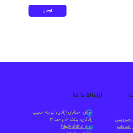
ارسال
ت
ارتباط با ما
تهران، خیابان آزادی، کوچه حبیب
طح سرویس
زادگان، پلاک ۶، واحد ۳
ز خدمات
hi@kubit.cloud