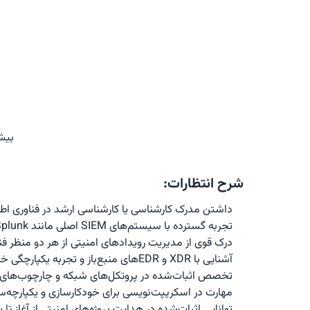
بیش
شرح انتظارات:
داشتن مدرک کارشناسی یا کارشناسی ارشد در فناوری اطلاعات، ا
تجربه گسترده با سیستم‌های SIEM اصلی مانند QRadar، Sentinel، Splunk یا جایگزین‌های منبع باز
درک قوی از مدیریت رویدادهای امنیتی از هر دو منظر فنا
آشنایی با XDR و EDRهای منبع‌باز و تجربه یکپارچگی خروجی این محصولات با SOC
تخصص اثبات‌شده در پروتکل‌های شبکه و چارچوب‌های امنیتی لازم برای مدیریت موثر تهدیدها
مهارت در اسکریپت‌نویسی برای خودکارسازی و یکپارچه‌سازی سیستم‌های امنیتی، با تجربه در زبان‌هایی مانند PowerShell یا Python
توانایی اثبات‌شده در هدایت پروژه‌های امنیتی از آغاز تا پایان، تضمین بهبودهای قوی در وضعیت امنیتی