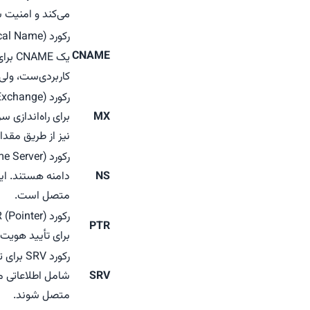
می‌کند و امنیت 
رکورد CNAME (Canonical Name) یک دامنه را به دامنه‌ای دیگر ارجاع می‌دهد. مثلاً اگر
CNAME
یک CNAME برای
کاربردی‌ست، ولی نباید در ریشه
MX
نیز از طریق مقدار "priority" صورت می‌
NS
متصل است.
PTR
برای تأیید هویت س
SRV
شامل اطلاعاتی م
متصل شوند.