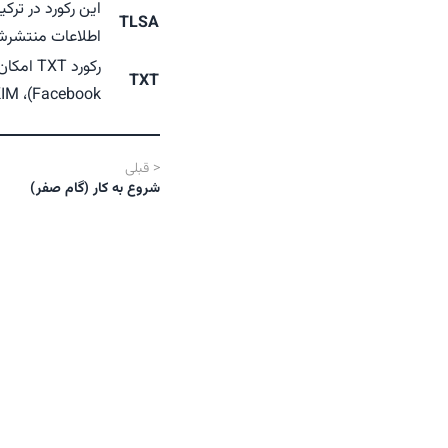
TLSA
اطلاعات منتشرشده در DNS فراهم می‌کند. هدف آن افزایش امنیت و جلوگیری از
TXT
Facebook)، SPF، DKIM، و DMARC در ایمیل و همچنین اطلاعات سفارشی دیگر به‌کار می‌رود.
<
قبلی
شروع به کار (گام صفر)