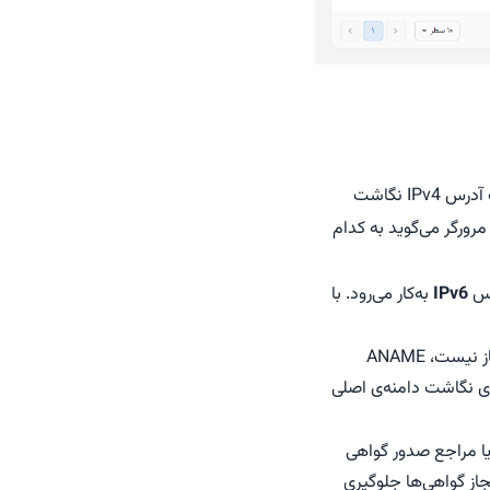
رکورد A (Address Record) یکی از پرکاربردترین رکوردهای DNS است که نام دامنه را به یک آدرس IPv4 نگاشت
 مرورگر می‌گوید به کدام
IPv6
به‌کار می‌رود. با
این رکورد ترکیبی از ویژگی‌های A و CNAME است. بر خلاف CNAME که در ریشه دامنه مجاز نیست، ANAME
ترجمه می‌شود. این رکورد برای نگاشت دامنه‌ی اصلی
 که کدام شرکت‌ها یا مراجع صدور گواهی
مجاز گواهی‌ها جلوگیری