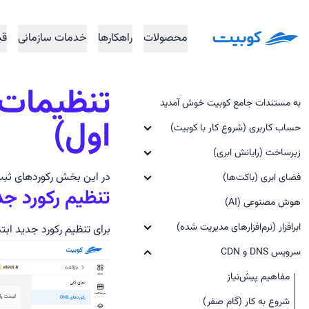
محصولات
راهکار‌ها
خدمات سازمانی
قی
به مستندات جامع کوبیت خوش آمدید
اول)
حساب کاربری (شروع کار با کوبیت)
زیرساخت (رایانش ابری)
ایجاد حساب کاربری و ثبت‌نام
در این بخش رکوردهای ثبت ش
مفاهیم پیش‌نیاز
فضای ابری (باکت‌ها)
ورود به حساب کاربری
تنظیم رکورد جد
پنل کوبیت
هوش مصنوعی (AI)
مفاهیم پیش‌نیاز
مقدمات استفاده از سرویس زیرساخت
(گام صفر)
ساخت سازمان
شروع به کار (گام صفر)
ابرافزار (نرم‌افزارهای مدیریت شده)
برای تنظیم رکورد جدید ابت
راه‌اندازی ماشین مجازی (گام اول)
سرویس DNS و CDN
فراموشی رمز عبور
ساخت فضای جدید (گام اول)
ابرافزار GitLab (مدیریت نسخه
منبع باز)
ماشین‌های مجازی‌ (Virtual
مفاهیم پیش‌نیاز
ساخت باکت جدید (گام دوم)
ایجاد حساب کاربری و ثبت‌نام
Machines)
مفاهیم پیش‌نیاز
ابرافزار GitLab runner (خودکار
مدیریت باکت‌ها
شروع به کار (گام صفر)
کلیدهای SSH (‎‏SSH Keys)
سازی و اجرای وظایف CI/CD)
مدیریت ماشین مجازی