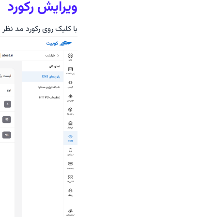
پایگاه داده RabbitMQ
ویرایش رکورد
پایگاه داده Redis
با کلیک روی رکورد مد نظر م