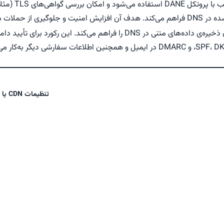
 حملات به زنجیره گواهی‌هاست.
تنظیمات CDN یا شبکه توزیع محتوا (گام دوم)