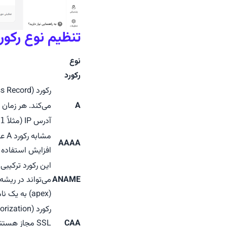
تنظیم نوع رکورد (ord Type
نوع
رکورد
A
می‌کند. هر زمان ک
آدرس IP (مثلاً
1
مشابه رکورد A عمل می‌کند، با این تفاوت که رکورد AAAA برای نگاشت نام دامنه به یک آدرس
AAAA
افزایش استفاده از IPv6، این رکورد اهمیت بیشتری پیدا کر
ANAME
(apex) به یک نام دیگر بسیار مفید است.
CAA
SSL مجاز هست