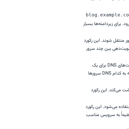
blog.example.co
د. برای زیردامنه‌ها بسیار
کدام سرور منتقل شوند. این رکورد
Gmail،  یا Microsoft 365 ضروری است. اولویت‌دهی بین چند سرور
رکورد NS (Name Server) مشخص می‌کند که کدام سرورها مسئول پاسخ‌دهی به درخواست‌های DNS برای یک
دامنه هستند. این رکورد پایه‌ای برای کارکرد کل سیستم DNS است، زیرا تعیین می‌کند دامنه به کدام DNS سرورها
رس IP را به یک نام دامنه نگاشت می‌کند. این رکورد
 تعریف سرویس‌هایی مانند VoIP، پیام‌رسانی، یا دایرکتوری (مثل LDAP) استفاده می‌شود. این رکورد
تقیماً به سرویس مناسب