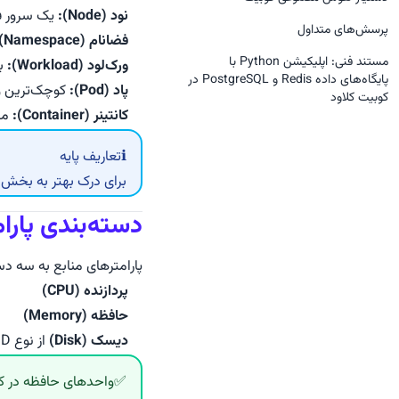
مخزن گیت (GitOps)
پایگاه داده MongoDB
نود (Node):
یک سرور فی
پروژه‌ها
پرسش‌های متداول
فضانام (Namespace):
گواهی‌های دامنه‌ها
پایگاه داده MSSQL
مستند فنی: اپلیکیشن Python با
کاربران (مدیریت دسترسی اعضا)
ورک‌لود (Workload):
با
والت
پایگاه داده MySQL
پایگاه‌های داده‌ Redis و PostgreSQL در
پاد (Pod):
کوچک‌ترین واحد 
مدیریت کاربران
کوبیت کلاود
توسعه و استقرار مداوم (CI/CD)
ابزار n8n
کانتینر (Container):
محی
نقش‌ها
متغییرهای محیطی
پایگاه داده Neo4j
ℹ️
تعاریف پایه
گروه‌ها
پایگاه داده PostgreSQL
برای درک بهتر به بخش
مجوزها
پایگاه داده RabbitMQ
دسته‌بندی پارا
پایگاه داده Redis
پارامترهای منابع به سه د
پردازنده (CPU)
حافظه (Memory)
دیسک (Disk)
از نوع SSD یا HDD
✅
واحدهای حافظه در کوبرنتیز (rce Units