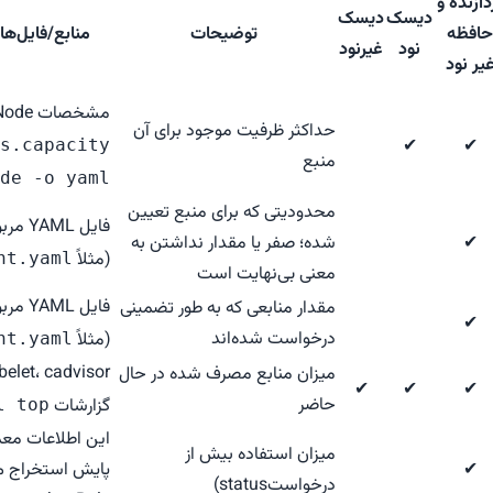
دازنده و
دیسک
دیسک
حافظه
توضیحات
منابع/فایل‌های Kubernetes 
نود
غیرنود
یر نود
مشخصات Node (بخش
حداکثر ظرفیت موجود برای آن
✔
✔
s.capacity
منبع
de -o yaml
محدودیتی که برای منبع تعیین
✔
شده؛ صفر یا مقدار نداشتن به
(مثلاً
nt.yaml
معنی بی‌نهایت است
مقدار منابعی که به طور تضمینی
✔
درخواست شده‌اند
(مثلاً
nt.yaml
میزان منابع مصرف شده در حال
✔
✔
✔
حاضر
گزارشات
l top
این اطلاعات معم
میزان استفاده بیش از
✔
پایش استخراج می
درخواستstatus)