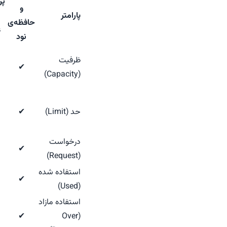
پر
و
پارامتر
حافظه‌ی
غ
نود
ظرفیت
✔
(Capacity)
حد (Limit)
✔
درخواست
✔
(Request)
استفاده شده
✔
(Used)
استفاده مازاد
✔
(Over