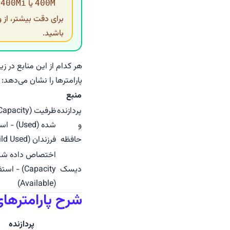
یا
م
400Mi
400M
برای دقت بیشتر، از 
باشید.
هر کدام از این منابع در ز
پارامترها را نشان می‌دهد:
منبع
پردازنده
و
حافظه
فرزندان (Child Used)
دیسک
(Available)
شرح پارامترهای
پردازنده