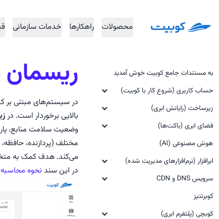
محصولات
راهکار‌ها
خدمات سازمانی
قی
ریسمان (
به مستندات جامع کوبیت خوش آمدید
حساب کاربری (شروع کار با کوبیت)
زیرساخت (رایانش ابری)
ایجاد حساب کاربری و ثبت‌نام
بالایی برخوردار است. در
زیرس
مفاهیم پیش‌نیاز
فضای ابری (باکت‌ها)
ورود به حساب کاربری
وضعیت سلامت منابع، پارام
مختلف (پردازنده، حافظه، د
پنل کوبیت
هوش مصنوعی (AI)
مفاهیم پیش‌نیاز
مقدمات استفاده از سرویس زیرساخت
(گام صفر)
می‌کند. هدف کمک به متخصصان DevOps و زیرساخت در درک سریع و کارآمد پ
ساخت سازمان
شروع به کار (گام صفر)
ابرافزار (نرم‌افزارهای مدیریت شده)
در این سند
نحوه محاسبه ن
راه‌اندازی ماشین مجازی (گام اول)
سرویس DNS و CDN
فراموشی رمز عبور
ساخت فضای جدید (گام اول)
ابرافزار GitLab (مدیریت نسخه
منبع باز)
ماشین‌های مجازی‌ (Virtual
کوبرنتیز
مفاهیم پیش‌نیاز
ساخت باکت جدید (گام دوم)
ایجاد حساب کاربری و ثبت‌نام
Machines)
مفاهیم پیش‌نیاز
ابرافزار GitLab runner (خودکار
مدیریت باکت‌ها
کوبچی (پلتفرم ابری)
شروع به کار (گام صفر)
کلیدهای SSH (‎‏SSH Keys)
سازی و اجرای وظایف CI/CD)
مدیریت ماشین مجازی