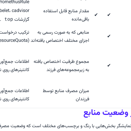
PromethusRule و lertManger
مقدار منابع قابل استفاده
✔
✔
باقی‌مانده
گزارشات
l top
منابعی که به صورت رسمی به
✔
اجزای مختلف اختصاص یافته‌اند
(ResourceQuota)
مجموع ظرفیت اختصاص یافته
اطلاعات جمع‌آوری
✔
به زیرمجموعه‌های فرزند
کانتینرهای روی ن
میزان مصرف منابع توسط
اطلاعات جمع‌آوری
فرزندان
کانتینرهای روی ن
ر وضعیت منابع
 نمایشگر بخش‌هایی با رنگ و برچسب‌های مختلف است که وضعیت مصرف