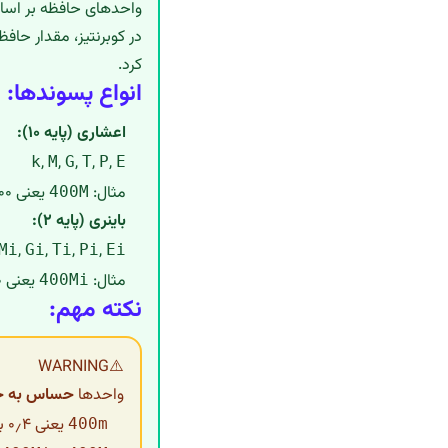
واحدهای حافظه بر اس
در کوبرنتیز، مقدار حاف
کرد.
انواع پسوندها:
اعشاری (پایه ۱۰):
,
,
,
,
,
k
M
G
T
P
E
مثال:
یعنی ۴۰۰ مگابایت
400M
باینری (پایه ۲):
,
,
,
,
Mi
Gi
Ti
Pi
Ei
مثال:
یعنی ۴۰۰ مِبی‌بایت (تقریباً ۴۲۰ مگابایت)
400Mi
نکته مهم:
WARNING
⚠️
واحدها
حساس به حر
یعنی ۰٫۴ بایت
400m