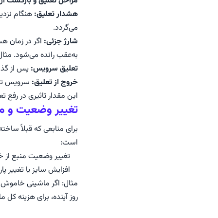
مراحل تعلیق و بازگشت از 
هشدار تعلیق:
هنگام نزدیک
می‌گردد.
شارژ جزئی:
اگر در زمان هش
به‌عقب رانده می‌شود. مثال: اگر ۳ روز تا تعلیق باقی‌مانده و ۲ روز اعتبار اضافه شود، هشدار به 
تعلیق سرویس:
پس از گذش
خروج از تعلیق:
سرویس تعل
این مقدار تاثیری در رفع تع
تغییر وضعیت و 
برای منابعی که قبلاً ساخته
است:
تغییر وضعیت منبع از 
افزایش سایز یا تغییر پا
مثال: اگر ماشینی خاموش ب
روز آینده، برای هزینه کل ماشین (CPU، RAM، دیسک) موجود باشد. در غیر این‌صورت، امکان 