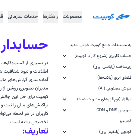
محصولات
راهکار‌ها
خدمات سازمانی
قی
حسابدار
به مستندات جامع کوبیت خوش آمدید
حساب کاربری (شروع کار با کوبیت)
در بسیاری از کسب‌وکارها، 
زیرساخت (رایانش ابری)
ایجاد حساب کاربری و ثبت‌نام
اطلاعات و نبود شفافیت هم
مفاهیم پیش‌نیاز
فضای ابری (باکت‌ها)
ورود به حساب کاربری
آماده‌سازی گزارش‌های مال
مدیران تصویری روشن از روند
پنل کوبیت
هوش مصنوعی (AI)
مفاهیم پیش‌نیاز
مقدمات استفاده از سرویس زیرساخت
(گام صفر)
کوبیت برای حل این چالش‌
ساخت سازمان
شروع به کار (گام صفر)
ابرافزار (نرم‌افزارهای مدیریت شده)
تراکنش‌های مالی را ثبت و ط
راه‌اندازی ماشین مجازی (گام اول)
سرویس DNS و CDN
فراموشی رمز عبور
ساخت فضای جدید (گام اول)
ابرافزار GitLab (مدیریت نسخه
کاربران در هر لحظه می‌تو
منبع باز)
ماشین‌های مجازی‌ (Virtual
کوبرنتیز
مفاهیم پیش‌نیاز
ساخت باکت جدید (گام دوم)
ایجاد حساب کاربری و ثبت‌نام
تخصیص یافته است.
Machines)
مفاهیم پیش‌نیاز
ابرافزار GitLab runner (خودکار
تعاریف:
مدیریت باکت‌ها
کوبچی (پلتفرم ابری)
شروع به کار (گام صفر)
کلیدهای SSH (‎‏SSH Keys)
سازی و اجرای وظایف CI/CD)
مدیریت ماشین مجازی