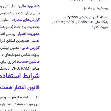
مخزن گیت (GitOps)
پایگاه داده MongoDB
داشبورد مالی
:
نمای کلی و
پروژه‌ها
پرسش‌های متداول
گواهی‌های دامنه‌ها
پایگاه داده MSSQL
زمان پایان اعتبار و دسترس
مستند فنی: اپلیکیشن Python با
کاربران (مدیریت دسترسی اعضا)
گزارش‌های مصرف
:
نمایش ف
والت
پایگاه داده MySQL
پایگاه‌های داده‌ Redis و PostgreSQL در
مدیریت کاربران
وضعیت پرداخت (تسویه‌شده
کوبیت کلاود
توسعه و استقرار مداوم (CI/CD)
ابزار n8n
مدیریت اعتبار
:
بررسی اعتب
نقش‌ها
متغییرهای محیطی
پایگاه داده Neo4j
اعتبار. همچنین امکان افزا
گروه‌ها
گزارش مالی
:
تحلیل پیشرفته
پایگاه داده PostgreSQL
مجوزها
پروژه. شامل نمودارهای دایر
پایگاه داده RabbitMQ
ماشین‌حساب
:
ابزاری برا
پایگاه داده Redis
منابع (CPU، RAM، دیسک و ...) می‌توان تخمین دقیقی از هزینه دریافت کرد.
شرایط استفاده 
قانون اعتبار هفت 
برای استفاده از هر سرویس،
این‌صورت، هشدار تعلیق بر